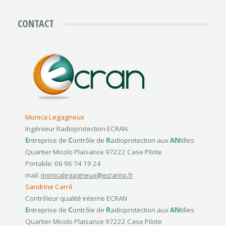
CONTACT
Monica Legagneux
Ingénieur Radioprotection ECRAN
E
ntreprise de
C
ontrôle de
R
adioprotection aux
AN
tilles
Quartier Micolo Plaisance 97222 Case Pilote
Portable: 06 96 74 19 24
mail:
monicalegagneux@ecranrp.fr
Sandrine Carré
Contrôleur qualité interne ECRAN
E
ntreprise de
C
ontrôle de
R
adioprotection aux
AN
tilles
Quartier Micolo Plaisance 97222 Case Pilote